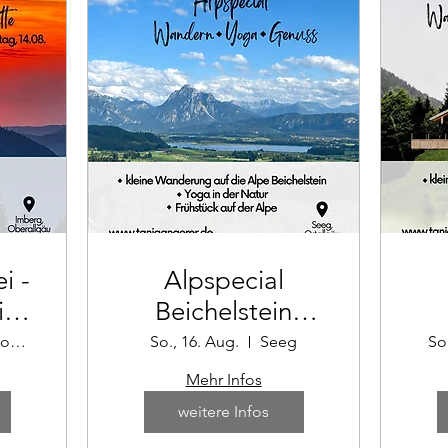
i -
Alpspecial
al
Beichelstein
August: Wandern
Au
Imberg, Sonthofen
So., 16. Aug.
Seeg
So
tte
- Yoga - Genuss
-
Mehr Infos
weitere Infos