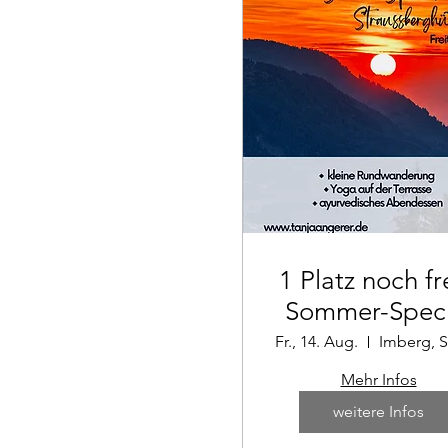
1 Platz noch fre
Sommer-Speci
auf der
Fr., 14. Aug.
Straussberghü
Mehr Infos
weitere Infos