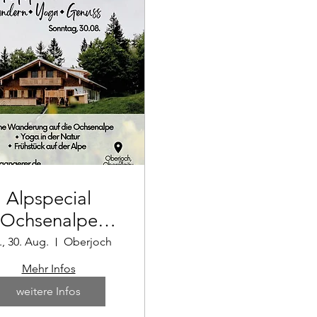
Alpspecial
Ochsenalpe
gust: Wandern
., 30. Aug.
Oberjoch
 Yoga - Genuss
Mehr Infos
weitere Infos