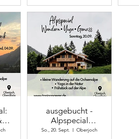
l:
ausgebucht -
&
Alpspecial
Ochsenalpe
och
So., 20. Sept.
Oberjoch