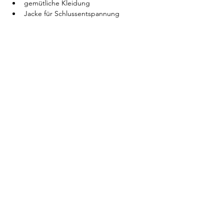
gemütliche Kleidung
Jacke für Schlussentspannung
Badesachen
Für die Yoga-Einheit brauchst du keine 
Vorkenntnisse.
Bei schlechtem Wetter findet die 
Veranstaltung nicht statt. In diesem Fall 
würdest Du per Mail informiert werden.
Bei Fragen, schreib mir gerne 
tanjaangerer@gmx.de
 oder +49 171 
5806761.
I freu mi auf Di!