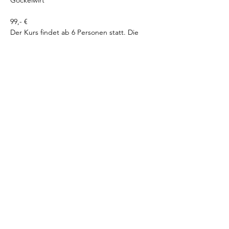
Gockelwirt
99,- €
Der Kurs findet ab 6 Personen statt. Die 
Plätze sind begrenzt.
Du benötigst:
gemütliche Kleidung
Trinken
Yogamatten sind im Raum vorhanden. Du 
kannst aber auch Deine eigene Matte 
mitbringen.
Wenn Du Fragen hast oder Yoga erst 
einmal ausprobieren möchtest, melde Dich 
gerne bei mir +49 171 5806761 oder 
tanjaangerer@gmx.de
I freu mi auf Di!