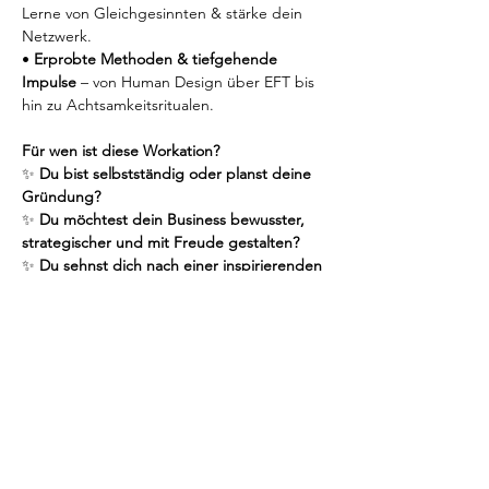
Lerne von Gleichgesinnten & stärke dein 
Netzwerk.
• 
Erprobte Methoden & tiefgehende 
Impulse
 – von Human Design über EFT bis 
hin zu Achtsamkeitsritualen.
Für wen ist diese Workation?
✨ 
Du bist selbstständig oder planst deine 
Gründung?
✨ 
Du möchtest dein Business bewusster, 
strategischer und mit Freude gestalten?
✨ 
Du sehnst dich nach einer inspirierenden 
Umgebung, um dich weiterzuentwickeln?
Dann ist dieses Retreat genau für dich 
gemacht!
Expertinnen begleiten dich:
📸 
Susanne Wysocki
 (Fotografin, Human 
Design Guide, Spiritual Life Coach) – 
unterstützt dich dabei, dein Business mit 
Leichtigkeit & guter Energie zu führen. 