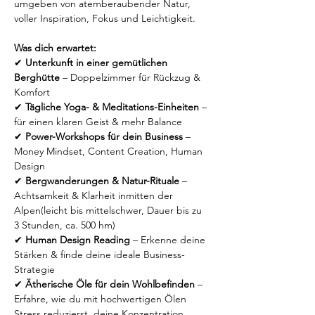
umgeben von atemberaubender Natur, 
voller Inspiration, Fokus und Leichtigkeit.
Was dich erwartet:
✔ 
Unterkunft in einer gemütlichen 
Berghütte
 – Doppelzimmer für Rückzug & 
Komfort
✔ 
Tägliche Yoga- & Meditations-Einheiten
 – 
für einen klaren Geist & mehr Balance
✔ 
Power-Workshops für dein Business
 – 
Money Mindset, Content Creation, Human 
Design
✔ 
Bergwanderungen & Natur-Rituale
 – 
Achtsamkeit & Klarheit inmitten der 
Alpen(leicht bis mittelschwer, Dauer bis zu 
3 Stunden, ca. 500 hm)
✔ 
Human Design Reading
 – Erkenne deine 
Stärken & finde deine ideale Business-
Strategie
✔ 
Ätherische Öle für dein Wohlbefinden
 – 
Erfahre, wie du mit hochwertigen Ölen 
Stress reduzierst, deine Konzentration 