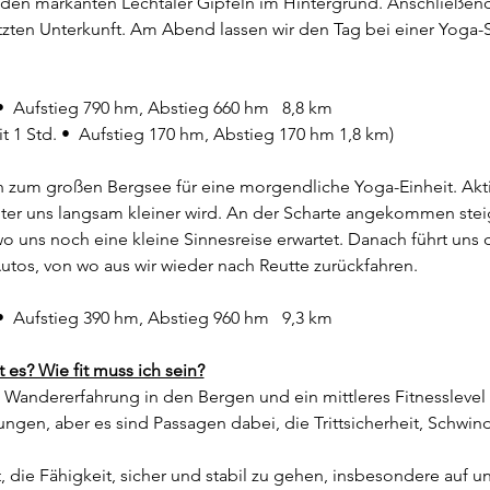
den markanten Lechtaler Gipfeln im Hintergrund. Anschließend 
tzten Unterkunft. Am Abend lassen wir den Tag bei einer Yoga-
•  Aufstieg 790 hm, Abstieg 660 hm   8,8 km
 1 Std. •  Aufstieg 170 hm, Abstieg 170 hm 1,8 km)
ch zum großen Bergsee für eine morgendliche Yoga-Einheit. Akti
ter uns langsam kleiner wird. An der Scharte angekommen steig
uns noch eine kleine Sinnesreise erwartet. Danach führt uns de
utos, von wo aus wir wieder nach Reutte zurückfahren.
•  Aufstieg 390 hm, Abstieg 960 hm   9,3 km
es? Wie fit muss ich sein?
u Wandererfahrung in den Bergen und ein mittleres Fitnesslevel 
ngen, aber es sind Passagen dabei, die Trittsicherheit, Schwin
et, die Fähigkeit, sicher und stabil zu gehen, insbesondere au