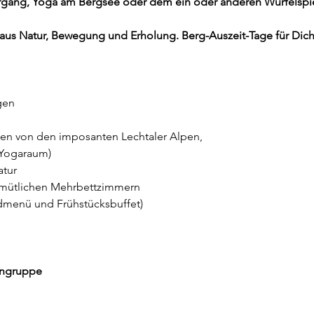
ng, Yoga am Bergsee oder dem ein oder anderen Würfelspie
aus Natur, Bewegung und Erholung. Berg-Auszeit-Tage für Dich
gen 
n von den imposanten Lechtaler Alpen, 
 Yogaraum)
atur
emütlichen Mehrbettzimmern
menü und Frühstücksbuffet)
ingruppe