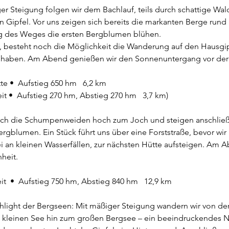
r Steigung folgen wir dem Bachlauf, teils durch schattige Walda
 Gipfel. Vor uns zeigen sich bereits die markanten Berge rund
ng des Weges die ersten Bergblumen blühen.
esteht noch die Möglichkeit die Wanderung auf den Hausgipfe
t haben. Am Abend genießen wir den Sonnenuntergang vor der
tte •  Aufstieg 650 hm   6,2 km
eit •  Aufstieg 270 hm, Abstieg 270 hm   3,7 km)
urch die Schumpenweiden hoch zum Joch und steigen anschließe
ergblumen. Ein Stück führt uns über eine Forststraße, bevor wir
 an kleinen Wasserfällen, zur nächsten Hütte aufsteigen. Am 
heit.
it  •  Aufstieg 750 hm, Abstieg 840 hm   12,9 km
ghlight der Bergseen: Mit mäßiger Steigung wandern wir von de
kleinen See hin zum großen Bergsee – ein beeindruckendes Na