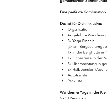
gemeinsamen Sonnenunterga
Eine perfekte Kombination 
Das ist für Dich inklusive:
Organisation
4x geführte Wanderun
3x Yoga-Einheit 
(2x am Bergsee umgebe
1x in der Berghütte im
1x Sinnesreise in der N
3x Übernachtung in g
3x Halbpension (Abend
Autotransfer 
Packliste
Wandern & Yoga in der Kle
6 - 10 Personen 