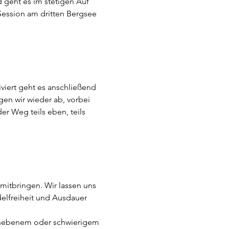
geht es im stetigen Auf 
Session am dritten Bergsee 
viert geht es anschließend 
en wir wieder ab, vorbei 
r Weg teils eben, teils 
mitbringen. Wir lassen uns 
delfreiheit und Ausdauer 
f unebenem oder schwierigem 