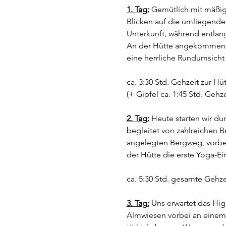
1. Tag:
 Gemütlich mit mäßige
Blicken auf die umliegenden
Unterkunft, während entla
An der Hütte angekommen, b
eine herrliche Rundumsich
ca. 3:30 Std. Gehzeit zur Hü
(+ Gipfel ca. 1:45 Std. Gehz
2. Tag:
 Heute starten wir d
begleitet von zahlreichen B
angelegten Bergweg, vorbei
der Hütte die erste Yoga-Ein
ca. 5:30 Std. gesamte Gehze
3. Tag:
 Uns erwartet das Hi
Almwiesen vorbei an einem 