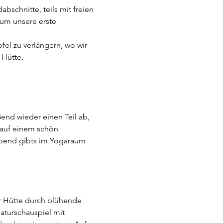
bschnitte, teils mit freien 
 um unsere erste 
l zu verlängern, wo wir 
 Hütte.
nd wieder einen Teil ab, 
 auf einem schön 
Abend gibts im Yogaraum 
r Hütte durch blühende 
turschauspiel mit 