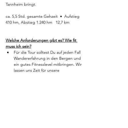
Tannheim bringt.
ca. 5,5 Std. gesamte Gehzeit  •  Aufstieg 
410 hm, Abstieg 1.240 hm   12,7 km
Welche Anforderungen gibt es? Wie fit 
muss ich sein?
Für die Tour solltest Du auf jeden Fall 
Wandererfahrung in den Bergen und 
ein gutes Fitnesslevel mitbringen. Wir 
lassen uns Zeit für unsere 
Wanderungen, aber es sind einige 
schottrige und lange Passagen dabei, 
die Trittsicherheit, Schwindelfreiheit 
und Ausdauer erfordern.
Trittsicherheit bedeutet, die Fähigkeit, 
sicher und stabil zu gehen, 
insbesondere auf unebenem oder 
schwierigem Terrain. Sie ist wichtig, um 
Stürze und Verletzungen zu 