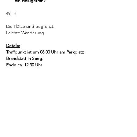
ein Heißgetränk
49,- €
Die Plätze sind begrenzt.
Leichte Wanderung.
Details:
Treffpunkt ist um 08:00 Uhr am Parkplatz 
Brandstatt in Seeg.
Ende ca. 12:30 Uhr
Was Du mitbringen solltest:
Rucksack
Getränk
Yogamatte
Wechsel-Shirt
warme Jacke
Im Falle von Schlechtwetter gibt es eine 
Alternative mit Yoga im Yogaraum.
Stornobedingungen: bis Donnerstag, 