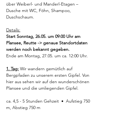
über Weiberl- und Manderl-Etagen – 
Dusche mit WC, Föhn, Shampoo, 
Duschschaum.
Details:
Start Sonntag, 26.05. um 09:00 Uhr am 
Plansee, Reutte -> genaue Standortdaten 
werden noch bekannt gegeben.
Ende am Montag, 27.05. um ca. 12:00 Uhr.
1. Tag:
 Wir wandern gemütlich auf 
Bergpfaden zu unserem ersten Gipfel. Von 
hier aus sehen wir auf den wunderschönen 
Plansee und die umliegenden Gipfel. 
ca. 4,5 - 5 Stunden Gehzeit  •  Aufstieg 750 
m, Abstieg 750 m
2. Tag:
 Am 2. Tag starten wir um 4:00 Uhr 
von unserer Alm aus, damit wir um 5:30 Uhr 
zum Sonnenaufgang oben sind.  