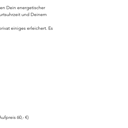
agen Dein energetischer 
rtsuhrzeit und Deinem 
vat einiges erleichert. Es 
fpreis 60,- €)