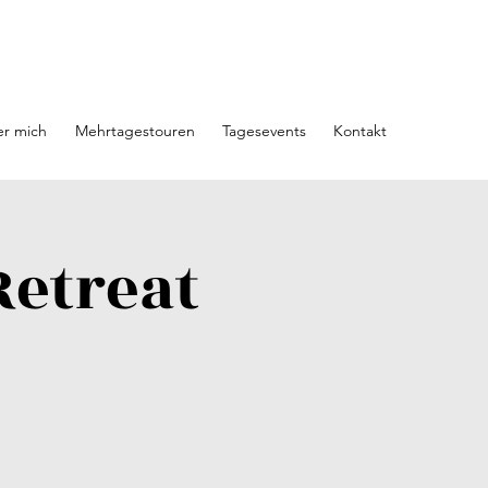
r mich
Mehrtagestouren
Tagesevents
Kontakt
Retreat