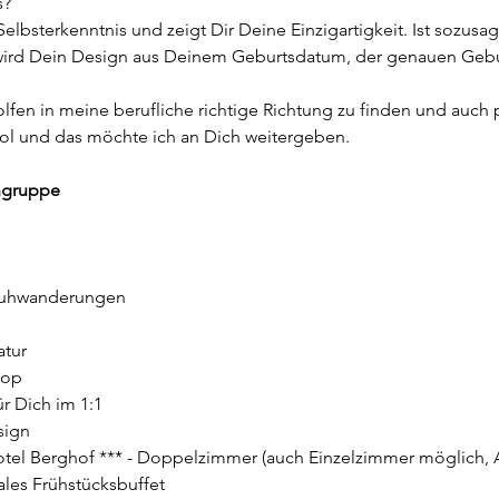
? 
Selbsterkenntnis und zeigt Dir Deine Einzigartigkeit. Ist sozus
wird Dein Design aus Deinem Geburtsdatum, der genauen Gebu
en in meine berufliche richtige Richtung zu finden und auch pri
Tool und das möchte ich an Dich weitergeben.
ingruppe
huhwanderungen 
atur
hop
ür Dich im 1:1
sign
el Berghof *** - Doppelzimmer (auch Einzelzimmer möglich, Au
ales Frühstücksbuffet