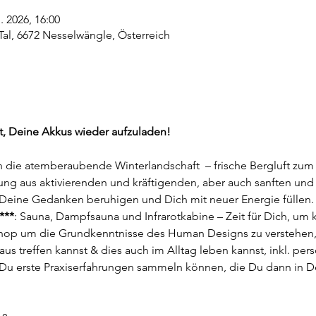
. 2026, 16:00
al, 6672 Nesselwängle, Österreich
it, Deine Akkus wieder aufzuladen!
h die atemberaubende Winterlandschaft  – frische Bergluft zum
ung aus aktivierenden und kräftigenden, aber auch sanften un
 Deine Gedanken beruhigen und Dich mit neuer Energie füllen.
***
: Sauna, Dampfsauna und Infrarotkabine – Zeit für Dich, um 
hop um die Grundkenntnisse des Human Designs zu verstehen, 
us treffen kannst & dies auch im Alltag leben kannst, inkl. per
 Du erste Praxiserfahrungen sammeln können, die Du dann in De