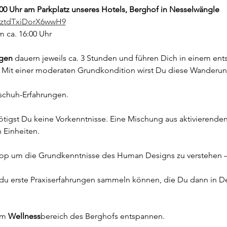
:00 Uhr am Parkplatz unseres Hotels, Berghof in Nesselwängle 
52ztdTxiDorX6wwH9
 ca. 16:00 Uhr
gen
 dauern jeweils ca. 3 Stunden und führen Dich in einem en
. Mit einer moderaten Grundkondition wirst Du diese Wanderung
schuh-Erfahrungen.
tigst Du keine Vorkenntnisse. Eine Mischung aus aktivierenden
Einheiten. 
op um die Grundkenntnisse des Human Designs zu verstehen – D
 du erste Praxiserfahrungen sammeln können, die Du dann in Dei
m 
Wellness
bereich des Berghofs entspannen.