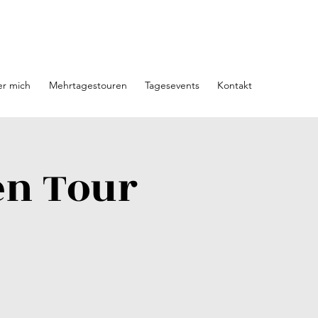
r mich
Mehrtagestouren
Tagesevents
Kontakt
en Tour