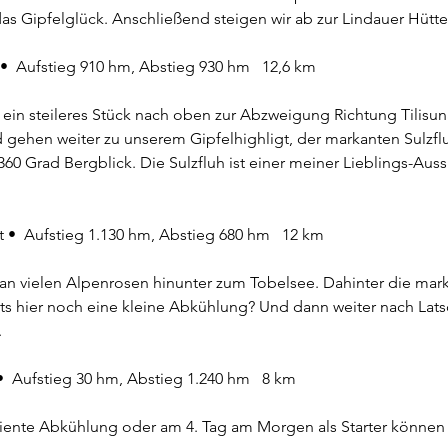
das Gipfelglück. Anschließend steigen wir ab zur Lindauer Hütte
 •  Aufstieg 910 hm, Abstieg 930 hm   12,6 km
 ein steileres Stück nach oben zur Abzweigung Richtung Tilisun
gehen weiter zu unserem Gipfelhighligt, der markanten Sulzflu
0 Grad Bergblick. Die Sulzfluh ist einer meiner Lieblings-Aussi
t •  Aufstieg 1.130 hm, Abstieg 680 hm   12 km
 an vielen Alpenrosen hinunter zum Tobelsee. Dahinter die mark
bts hier noch eine kleine Abkühlung? Und dann weiter nach Lat
.
•  Aufstieg 30 hm, Abstieg 1.240 hm   8 km
diente Abkühlung oder am 4. Tag am Morgen als Starter können