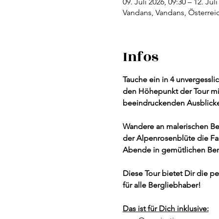
09. Juli 2026, 09:30 – 12. Jul
Vandans, Vandans, Österrei
Infos
Tauche ein in 4 unvergessl
den Höhepunkt der Tour mit
beeindruckenden Ausblicke
Wandere an malerischen Be
der Alpenrosenblüte die Fa
Abende in gemütlichen Berg
Diese Tour bietet Dir die 
für alle Bergliebhaber! 
Das ist für Dich inklusive: