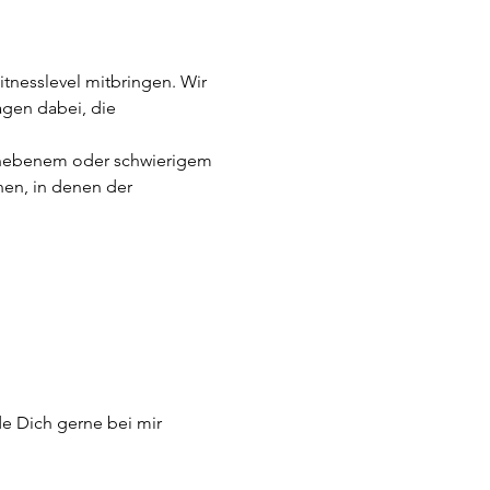
tnesslevel mitbringen. Wir 
agen dabei, die 
f unebenem oder schwierigem 
nen, in denen der 
e Dich gerne bei mir 