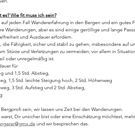
uen.
es? Wie fit muss ich sein?
u auf jeden Fall Wandererfahrung in den Bergen und ein gutes Fi
sere Wanderungen, aber es sind einige geröllige und lange Pass
delfreiheit und Ausdauer erfordern.
et, die Fähigkeit, sicher und stabil zu gehen, insbesondere au
g, um Stürze und Verletzungen zu vermeiden, vor allem in Situatio
eil oder unregelmäßig ist.
auer für
eg und 1,5 Std. Abstieg,
tieg, 1,5 Std. leichte Steigung hoch, 2 Std. Höhenweg
weg, 3 Std. Aufstieg und 2 Std. Abstieg,
eg
Bergprofi sein, wir lassen uns Zeit bei den Wanderungen. 
arst, Dir unsicher bist oder eine Einschätzung möchtest, meld
aangerer@gmx.de
 und wir besprechen das.