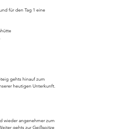
nd für den Tag 1 eine 
ahütte
 
teig gehts hinauf zum 
serer heutigen Unterkunft. 
 und wieder angenehmer zum 
eiter gehts zur Geißspitze 