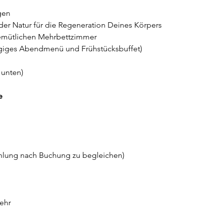
gen 
 der Natur für die Regeneration Deines Körpers
emütlichen Mehrbettzimmer 
giges Abendmenü und Frühstücksbuffet)
 unten)
e
zahlung nach Buchung zu begleichen)
ehr