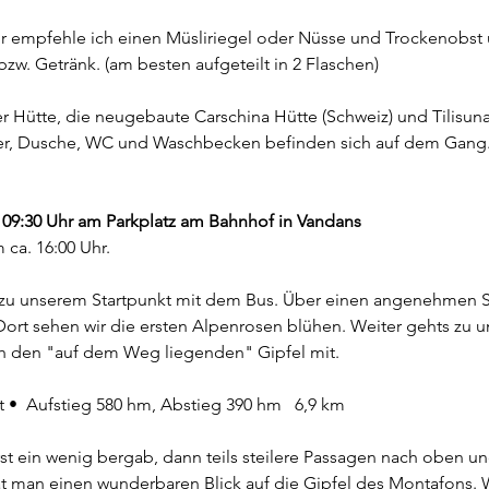
ur empfehle ich einen Müsliriegel oder Nüsse und Trockenobst u
 bzw. Getränk. (am besten aufgeteilt in 2 Flaschen)
r Hütte, die neugebaute Carschina Hütte (Schweiz) und Tilisun
r, Dusche, WC und Waschbecken befinden sich auf dem Gang.
m 09:30 Uhr am Parkplatz am Bahnhof in Vandans
ca. 16:00 Uhr.
k zu unserem Startpunkt mit dem Bus. Über einen angenehmen S
rt sehen wir die ersten Alpenrosen blühen. Weiter gehts zu un
h den "auf dem Weg liegenden" Gipfel mit.
t •  Aufstieg 580 hm, Abstieg 390 hm   6,9 km
rst ein wenig bergab, dann teils steilere Passagen nach oben
t man einen wunderbaren Blick auf die Gipfel des Montafons. W