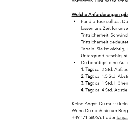
entfernten Tilisunasee scha
Welche Anforderungen gibt 
Für die Tour solltest D
lassen uns Zeit für un
Trittsicherheit, Schwin
Trittsicherheit bedeut
Terrain. Sie ist wichti
Untergrund rutschig, st
Du benötigst eine Ausd
1. Tag: 
ca. 2 Std. Aufsti
2. Tag: 
ca. 1,5 Std. Abs
3. Tag:
 ca. 1 Std. Höhen
4. Tag:
 ca. 4 Std. Absti
Keine Angst, Du musst kein 
Wenn Du noch nie am Berg w
+49 171 5806761 oder 
tanj