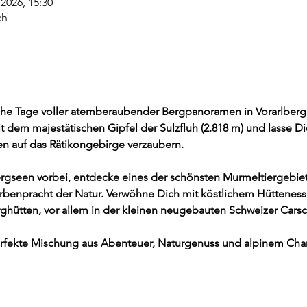
i 2026, 15:30
ch
iche Tage voller atemberaubender Bergpanoramen in Vorarlberg 
 dem majestätischen Gipfel der Sulzfluh (2.818 m) und lasse Di
n auf das Rätikongebirge verzaubern.
rgseen vorbei, entdecke eines der schönsten Murmeltiergebie
rbenpracht der Natur. Verwöhne Dich mit köstlichem Hütteness
hütten, vor allem in der kleinen neugebauten Schweizer Carsc
perfekte Mischung aus Abenteuer, Naturgenuss und alpinem Char